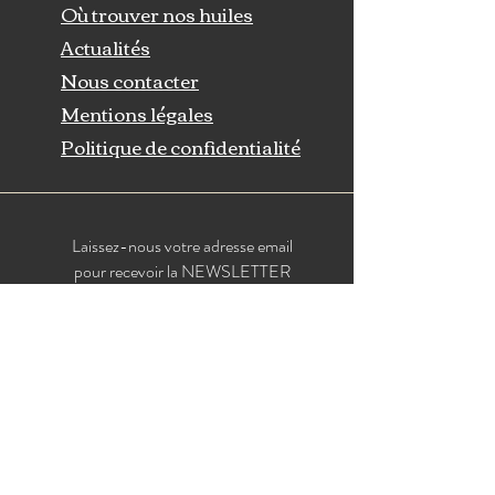
Où trouver nos huiles
Actualités
Nous contacter
Mentions légales
Politique de confidentialité
Laissez-nous votre adresse email
pour recevoir la NEWSLETTER
du Clos de Galène - Huilerie Dombiste !
Email
Je m'inscris